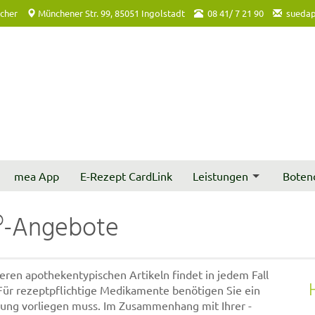
acher
Münchener Str. 99, 85051 Ingolstadt
08 41/ 7 21 90
suedap
mea App
E-Rezept CardLink
Leistungen
Boten
®-Angebote
ren apothekentypischen Artikeln findet in jedem Fall
 Für rezeptpflichtige Medikamente benötigen Sie ein
ferung vorliegen muss. Im Zusammenhang mit Ihrer -