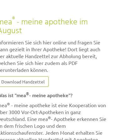
®
mea
- meine apotheke im
August
nformieren Sie sich hier online und fragen Sie
ann gezielt in Ihrer Apotheke! Dort liegt auch
er aktuelle Handzettel zur Abholung bereit,
elchen Sie sich hier zudem als PDF
erunterladen können.
Download Handzettel
®
as ist "mea
- meine apotheke"?
®
mea
- meine apotheke ist eine Kooperation von
ber 3000 Vor-Ort-Apotheken in ganz
®
eutschland. Eine mea
- Apotheke erkennen Sie
n dem frischen Logo und dem
ktionsschaufenster. Jeden Monat erhalten Sie
nseren aktuellen Handzettel mit Angeboten.