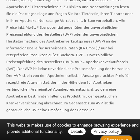
Apotheke. Bei Tierarzneimitteln: Zu Risiken und Nebenwirkungen lesen
Sie die Packungsbeilage und fragen Sie Ihre Tierärztin, Ihren Tierarzt oder
in Ihrer Apotheke. Nur solange Vorrat reicht. Irrtum vorbehalten. Alle
Preise inkl. MwSt. * Sparpotential gegenüber der unverbindlichen
Preisempfehlung des Herstellers (UVP) oder der unverbindlichen
Herstellermeldung des Apothekenverkaufspreises (UAVP) an die
Informationsstelle für Arzneispezialitäten (IFA GmbH) / nur bei
rezeptfreien Produkten außer Büchern. UVP = Unverbindliche
Preisempfehlung des Herstellers (UVP). AVP = Apothekenverkaufspreis
(AVP). Der AVP ist keine unverbindliche Preisempfehlung der Hersteller.
Der AVP ist ein von den Apotheken selbst in Ansatz gebrachter Preis für
rezeptfreie Arzneimittel, der in der Höhe dem für Apotheken
verbindlichen Arzneimittel Abgabepreis entspricht, zu dem eine
Apotheke in bestimmten Fällen das Produkt mit der gesetzlichen
Krankenversicherung abrechnet. Im Gegensatz zum AVP ist die
gebräuchliche UVP eine Empfehlung der Hersteller.
This website makes use of cookies to enhance browsing experience and
provide additional functionality.
Details
Privacy policy
Allow cookies