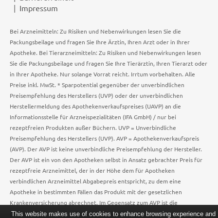
Impressum
Bei Arzneimitteln: Zu Risiken und Nebenwirkungen lesen Sie die
Packungsbeilage und fragen Sie Ihre Ärztin, Ihren Arzt oder in Ihrer
Apotheke. Bei Tierarzneimitteln: Zu Risiken und Nebenwirkungen lesen
Sie die Packungsbeilage und fragen Sie Ihre Tierärztin, Ihren Tierarzt oder
in Ihrer Apotheke. Nur solange Vorrat reicht. Irrtum vorbehalten. Alle
Preise inkl. MwSt. * Sparpotential gegenüber der unverbindlichen
Preisempfehlung des Herstellers (UVP) oder der unverbindlichen
Herstellermeldung des Apothekenverkaufspreises (UAVP) an die
Informationsstelle für Arzneispezialitäten (IFA GmbH) / nur bei
rezeptfreien Produkten außer Büchern. UVP = Unverbindliche
Preisempfehlung des Herstellers (UVP). AVP = Apothekenverkaufspreis
(AVP). Der AVP ist keine unverbindliche Preisempfehlung der Hersteller.
Der AVP ist ein von den Apotheken selbst in Ansatz gebrachter Preis für
rezeptfreie Arzneimittel, der in der Höhe dem für Apotheken
verbindlichen Arzneimittel Abgabepreis entspricht, zu dem eine
Apotheke in bestimmten Fällen das Produkt mit der gesetzlichen
Krankenversicherung abrechnet. Im Gegensatz zum AVP ist die
gebräuchliche UVP eine Empfehlung der Hersteller.
This website makes use of cookies to enhance browsing experience and