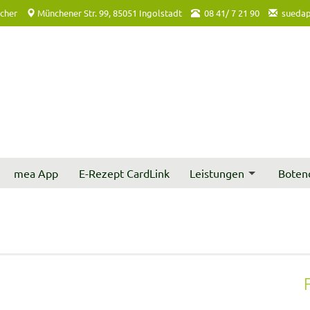
acher
Münchener Str. 99, 85051 Ingolstadt
08 41/ 7 21 90
suedap
mea App
E-Rezept CardLink
Leistungen
Boten