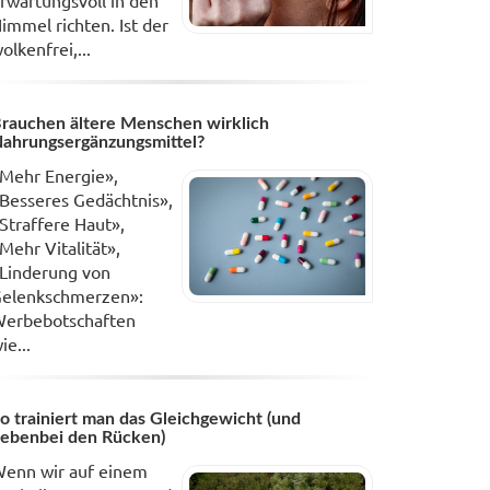
rwartungsvoll in den
immel richten. Ist der
olkenfrei,...
rauchen ältere Menschen wirklich
ahrungsergänzungsmittel?
Mehr Energie»,
Besseres Gedächtnis»,
Straffere Haut»,
Mehr Vitalität»,
Linderung von
elenkschmerzen»:
erbebotschaften
ie...
o trainiert man das Gleichgewicht (und
ebenbei den Rücken)
enn wir auf einem