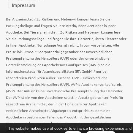
Impressum
Bei Arzneimitteln: Zu Risiken und Nebenwirkungen lesen Sie die
Packungsbeilage und fragen Sie Ihre Ärztin, Ihren Arzt oder in Ihrer
Apotheke. Bei Tierarzneimitteln: Zu Risiken und Nebenwirkungen lesen
Sie die Packungsbeilage und fragen Sie Ihre Tierärztin, Ihren Tierarzt oder
in Ihrer Apotheke. Nur solange Vorrat reicht. Irrtum vorbehalten. Alle
Preise inkl. MwSt. * Sparpotential gegenüber der unverbindlichen
Preisempfehlung des Herstellers (UVP) oder der unverbindlichen
Herstellermeldung des Apothekenverkaufspreises (UAVP) an die
Informationsstelle für Arzneispezialitäten (IFA GmbH) / nur bei
rezeptfreien Produkten außer Büchern. UVP = Unverbindliche
Preisempfehlung des Herstellers (UVP). AVP = Apothekenverkaufspreis
(AVP). Der AVP ist keine unverbindliche Preisempfehlung der Hersteller.
Der AVP ist ein von den Apotheken selbst in Ansatz gebrachter Preis für
rezeptfreie Arzneimittel, der in der Höhe dem für Apotheken
verbindlichen Arzneimittel Abgabepreis entspricht, zu dem eine
Apotheke in bestimmten Fällen das Produkt mit der gesetzlichen
Krankenversicherung abrechnet. Im Gegensatz zum AVP ist die
This website makes use of cookies to enhance browsing experience and
gebräuchliche UVP eine Empfehlung der Hersteller.