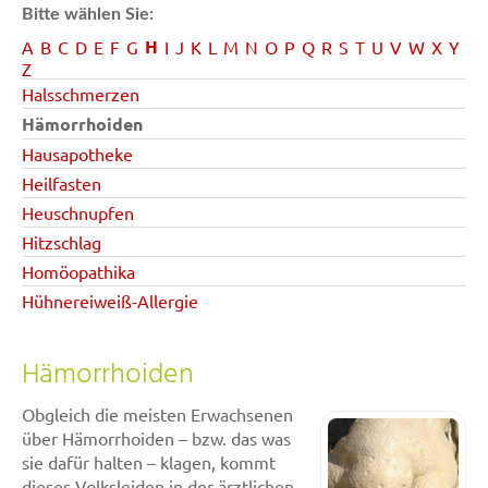
Bitte wählen Sie:
H
A
B
C
D
E
F
G
I
J
K
L
M
N
O
P
Q
R
S
T
U
V
W
X
Y
Z
Halsschmerzen
Hämorrhoiden
Hausapotheke
Heilfasten
Heuschnupfen
Hitzschlag
Homöopathika
Hühnereiweiß-Allergie
Hämorrhoiden
Obgleich die meisten Erwachsenen
über Hämorrhoiden – bzw. das was
sie dafür halten – klagen, kommt
dieses Volksleiden in der ärztlichen