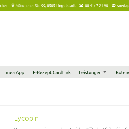
acher
Münchener Str. 99, 85051 Ingolstadt
08 41/ 7 21 90
suedap
mea App
E-Rezept CardLink
Leistungen
Boten
Lycopin