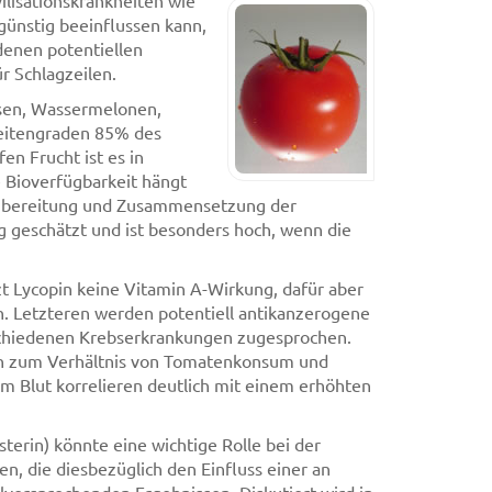
ilisationskrankheiten wie
 günstig beeinflussen kann,
denen potentiellen
ür Schlagzeilen.
osen, Wassermelonen,
reitengraden 85% des
en Frucht ist es in
e Bioverfügbarkeit hängt
zubereitung und Zusammensetzung der
g geschätzt und ist besonders hoch, wenn die
t Lycopin keine Vitamin A-Wirkung, dafür aber
n. Letzteren werden potentiell antikanzerogene
schiedenen Krebserkrankungen zugesprochen.
ien zum Verhältnis von Tomatenkonsum und
im Blut korrelieren deutlich mit einem erhöhten
terin) könnte eine wichtige Rolle bei der
en, die diesbezüglich den Einfluss einer an