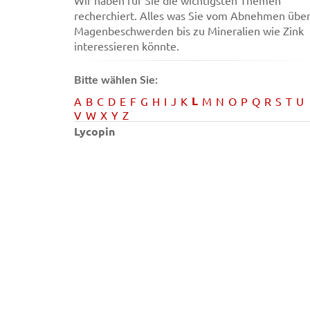
Wir haben für Sie die wichtigsten Themen
recherchiert. Alles was Sie vom Abnehmen übe
Magenbeschwerden bis zu Mineralien wie Zink
interessieren könnte.
Bitte wählen Sie:
L
A
B
C
D
E
F
G
H
I
J
K
M
N
O
P
Q
R
S
T
U
V
W
X
Y
Z
Lycopin