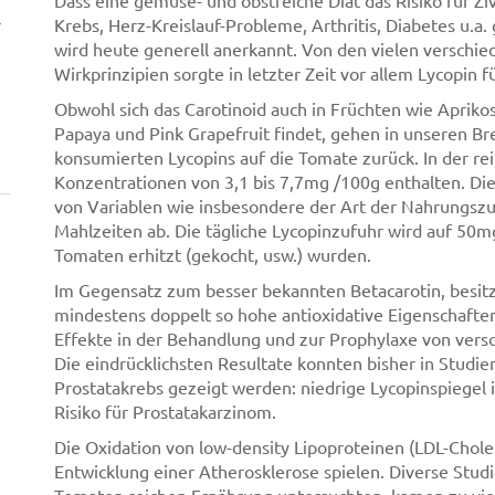
Dass eine gemüse- und obstreiche Diät das Risiko für Ziv
r
Krebs, Herz-Kreislauf-Probleme, Arthritis, Diabetes u.a.
wird heute generell anerkannt. Von den vielen verschie
Wirkprinzipien sorgte in letzter Zeit vor allem Lycopin f
Obwohl sich das Carotinoid auch in Früchten wie Aprik
Papaya und Pink Grapefruit findet, gehen in unseren B
konsumierten Lycopins auf die Tomate zurück. In der reif
Konzentrationen von 3,1 bis 7,7mg /100g enthalten. Di
von Variablen wie insbesondere der Art der Nahrungs
Mahlzeiten ab. Die tägliche Lycopinzufuhr wird auf 50m
Tomaten erhitzt (gekocht, usw.) wurden.
Im Gegensatz zum besser bekannten Betacarotin, besitz
mindestens doppelt so hohe antioxidative Eigenschafte
Effekte in der Behandlung und zur Prophylaxe von ver
Die eindrücklichsten Resultate konnten bisher in Stud
Prostatakrebs gezeigt werden: niedrige Lycopinspiegel 
Risiko für Prostatakarzinom.
Die Oxidation von low-density Lipoproteinen (LDL-Choles
Entwicklung einer Atherosklerose spielen. Diverse Studi