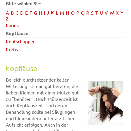
Bitte wählen Sie:
K
A
B
C
D
E
F
G
H
I
J
L
M
N
O
P
Q
R
S
T
U
V
W
X
Y
Z
Karies
Kopfläuse
Kopfschuppen
Krebs
Kopfläuse
Bei sich durchsetzender kalter
Witterung ist man gut beraten, die
lieben Kleinen mit einer Mütze gut
zu "behüten". Doch Mützenzeit ist
auch Kopflauszeit. Und deren
Behandlung sollte bei Säuglingen
und Kleinkindern unter ärztlicher
Aufsicht erfolgen. Auch in der
Schwangerschaft und Stillzeit ist