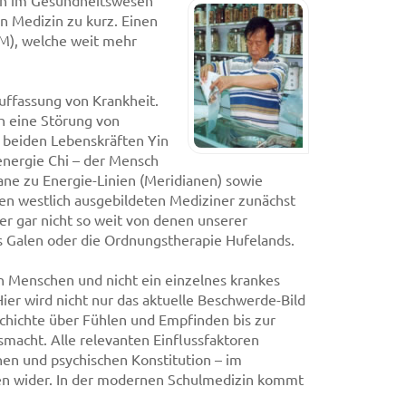
ten im Gesundheitswesen
n Medizin zu kurz. Einen
CM), welche weit mehr
Auffassung von Krankheit.
h eine Störung von
 beiden Lebenskräften Yin
energie Chi – der Mensch
ane zu Energie-Linien (Meridianen) sowie
den westlich ausgebildeten Mediziner zunächst
er gar nicht so weit von denen unserer
es Galen oder die Ordnungstherapie Hufelands.
n Menschen und nicht ein einzelnes krankes
er wird nicht nur das aktuelle Beschwerde-Bild
schichte über Fühlen und Empfinden bis zur
acht. Alle relevanten Einflussfaktoren
hen und psychischen Konstitution – im
ten wider. In der modernen Schulmedizin kommt