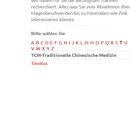
Wir haben für Sie die wichtigsten Themen
recherchiert. Alles was Sie vom Abnehmen übe
Magenbeschwerden bis zu Mineralien wie Zink
interessieren könnte.
Bitte wählen Sie:
T
A
B
C
D
E
F
G
H
I
J
K
L
M
N
O
P
Q
R
S
U
V
W
X
Y
Z
TCM-Traditionelle Chinesische Medizin
Tinnitus