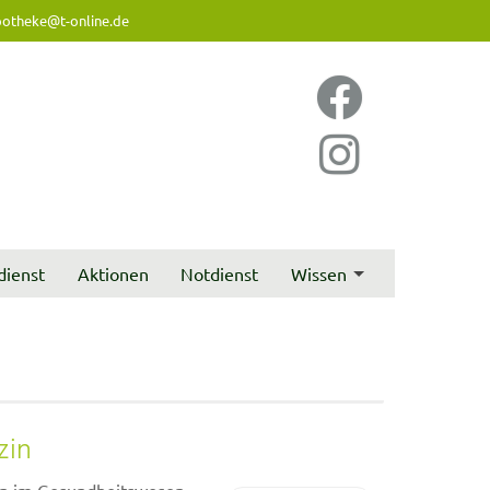
otheke@t-online.de
dienst
Aktionen
Notdienst
Wissen
zin