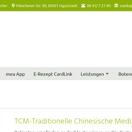
acher
Münchener Str. 99, 85051 Ingolstadt
08 41/ 7 21 90
suedap
mea App
E-Rezept CardLink
Leistungen
Boten
TCM-Traditionelle Chinesische Medi